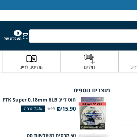
הירשם
התחבר
0
חפש
העגלה שלי
דיג
רולרים
מדריכים לדייג
מוצרים נוספים
חוט דייג FTK Super 0.18mm 6LB
₪15.90
₪20
50 קרסים משולשות סט