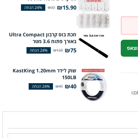
₪15.90
₪22
חכת בוס קרבון Ultra Compact
באורך פתוח 3.6 מטר
וצאפ
₪75
₪120
שוק לידר KastKing 1.20mm
150LB
₪40
₪45
י עסקים (ייתכנו