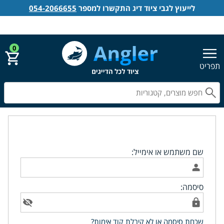
לייעוץ לגבי ציוד דיג התקשרו למספר
054-2066655
אנגלר חנות דייג
הירשם
התחבר
0
תפריט
חפ
התחברות לאתר
שם משתמש או אימייל:
סיסמה:
שכחת סיסמה או לא קיבלת קוד אימות?