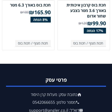
חכת בוס קרבון איכותית
חכת בוס באורך 6.3 מטר
באורך 3.6 מטר בצבע
₪
165.90
₪180
שחור אדום
₪
99.90
₪120
חכות מצוף /
חכות בוס
חכות מצוף /
חכות בוס
פרטי עסק
כתובת עסק: מעלות קרן היסוד
מספר טלפון: 0542066655
דוא"ל: support@angler.co.il