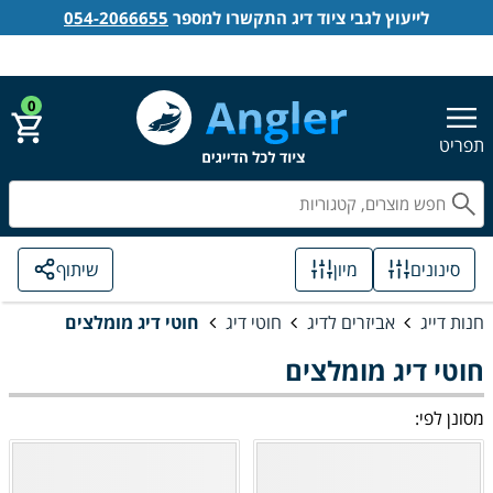
לייעוץ לגבי ציוד דיג התקשרו למספר
054-2066655
אנגלר חנות דייג
הירשם
התחבר
0
תפריט
חפ
סינונים
מיון
שיתוף
חנות דייג
אביזרים לדיג
חוטי דיג
חוטי דיג מומלצים
חוטי דיג מומלצים
מסונן לפי: