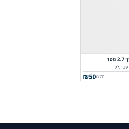
טר
פיברגלס
₪
50
₪70