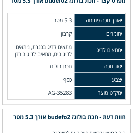
מפרט קצר - חכת בולונז budefo2 אורך 5.3 מטר
אורך חכה פתוחה
5.3 מטר
חומרים
קרבון
מתאים לדיג בכנרת, מתאים
מתאים לדיג
לדיג בים, מתאים לדיג בירדן
סוג חכה
חכת בולונז
צבע
כסף
מק"ט מוצר
AG-35283
חוות דעת - חכת בולונז budefo2 אורך 5.3 מטר
היה הראשון לרשום חוות דעת למוצר זה