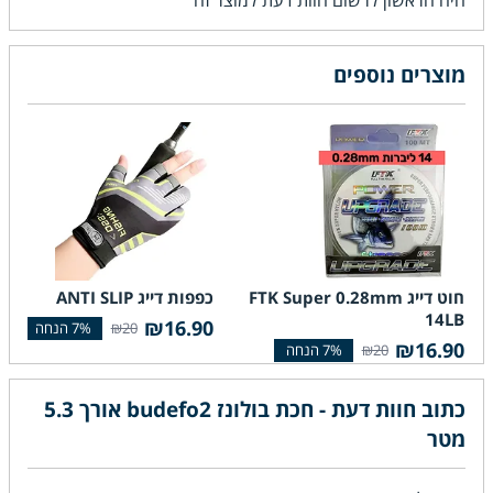
מוצרים נוספים
חוט דייג FTK Super 0.28mm
כפפות דייג ANTI SLIP
14LB
סוג 20mm 7.15LB
₪16.90
₪20
.90
₪16.90
₪20
כתוב חוות דעת - חכת בולונז budefo2 אורך 5.3
מטר