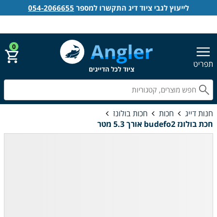
לייעוץ לגבי ציוד דיג התקשרו למספר
054-2066655
אנגלר חנות דייג
הירשם
התחבר
0
תפריט
חפ
חנות דייג
חכות
חכות בולונז
חכת בולונז budefo2 אורך 5.3 מטר