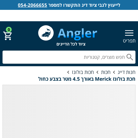
לייעוץ לגבי ציוד דיג התקשרו למספר
054-2066655
אנגלר חנות דייג
הירשם
התחבר
0
תפריט
חפ
חנות דייג
חכות
חכות בולונז
חכת בולונז Merick באורך 4.5 מטר בצבע כחול