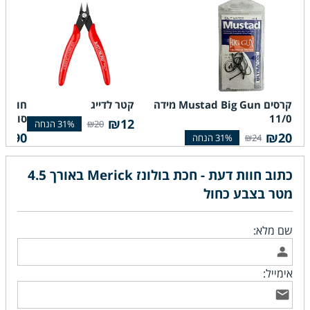
קרסים Mustad Big Gun מידה
קטר לדייג
11/0
סוג 0.23mm 9.482LB
₪12
₪20
4.90
₪20
₪24
כתוב חוות דעת - חכת בולונז Merick באורך 4.5
מטר בצבע כחול
שם מלא:
אימייל: