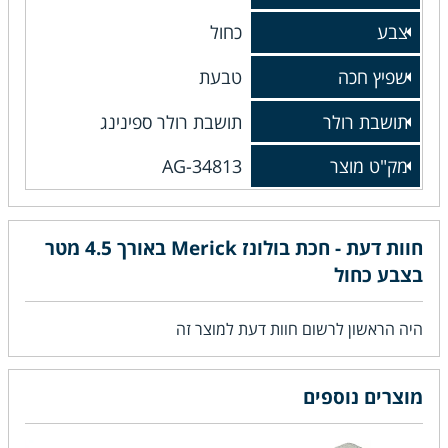
צבע
כחול
שפיץ חכה
טבעת
תושבת רולר
תושבת רולר ספינינג
מק"ט מוצר
AG-34813
חוות דעת - חכת בולונז Merick באורך 4.5 מטר
בצבע כחול
היה הראשון לרשום חוות דעת למוצר זה
מוצרים נוספים