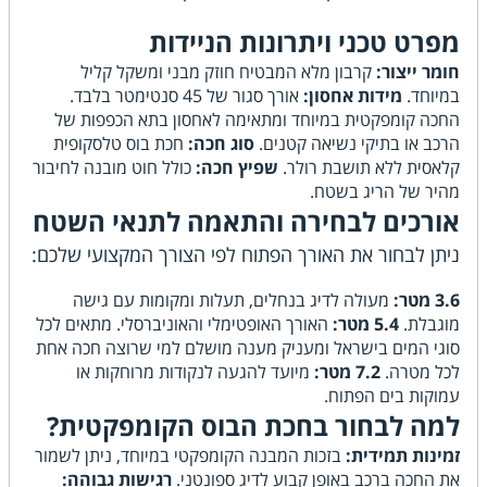
מפרט טכני ויתרונות הניידות
חומר ייצור:
קרבון מלא המבטיח חוזק מבני ומשקל קליל
במיוחד.
מידות אחסון:
אורך סגור של 45 סנטימטר בלבד.
החכה קומפקטית במיוחד ומתאימה לאחסון בתא הכפפות של
הרכב או בתיקי נשיאה קטנים.
סוג חכה:
חכת בוס טלסקופית
קלאסית ללא תושבת רולר.
שפיץ חכה:
כולל חוט מובנה לחיבור
מהיר של הריג בשטח.
אורכים לבחירה והתאמה לתנאי השטח
ניתן לבחור את האורך הפתוח לפי הצורך המקצועי שלכם:
3.6 מטר:
מעולה לדיג בנחלים, תעלות ומקומות עם גישה
מוגבלת.
5.4 מטר:
האורך האופטימלי והאוניברסלי. מתאים לכל
סוגי המים בישראל ומעניק מענה מושלם למי שרוצה חכה אחת
לכל מטרה.
7.2 מטר:
מיועד להגעה לנקודות מרוחקות או
עמוקות בים הפתוח.
למה לבחור בחכת הבוס הקומפקטית?
זמינות תמידית:
בזכות המבנה הקומפקטי במיוחד, ניתן לשמור
את החכה ברכב באופן קבוע לדיג ספונטני.
רגישות גבוהה: