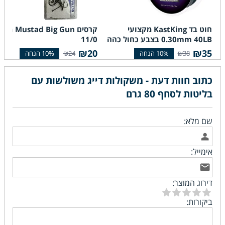
חוט בד KastKing מקצועי
קרסים Mustad Big Gun 
0.30mm 40LB בצבע כחול כהה
11/0
₪20
₪35
₪24
₪38
כתוב חוות דעת - משקולות דייג משולשות עם
בליטות לסחף 80 גרם
שם מלא:
אימייל:
דירוג המוצר:
ביקורות: