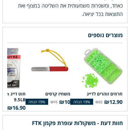
כאחד, ומשפרות משמעותית את השליטה במצוף ואת
התוצאות בכל יציאה.
מוצרים נוספים
חרוזים זוהרים לדייג
משחיז קרסים
חוט די
9.5LB
₪10
₪12.90
₪15
₪22
₪16.90
₪20
חוות דעת - משקולות עופרת פקמן FTK