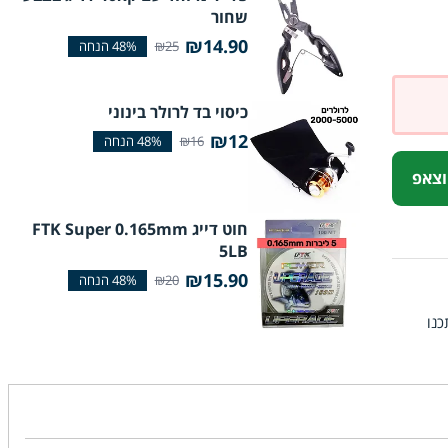
שחור
₪14.90
₪25
כיסוי בד לרולר בינוני
₪12
₪16
וצאפ
חוט דייג FTK Super 0.165mm
5LB
₪15.90
₪20
י עסקים (ייתכנו