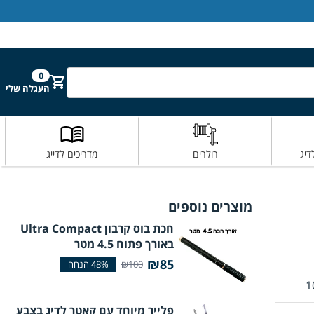
הירשם
התחבר
0
חפש
העגלה שלי
דיג
רולרים
מדריכים לדייג
מוצרים נוספים
חכת בוס קרבון Ultra Compact
באורך פתוח 4.5 מטר
₪85
₪100
פלייר מיוחד עם קאטר לדיג בצבע