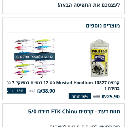
לעצמכם את התפיסה הבאה!
מוצרים נוספים
קרסים Mustad Hoodlum 10827
סט 12 דמויים במשקל 7 גרם
קר
במידה 1
99
₪38.90
₪42
₪25.90
₪30
חוות דעת - קרסים FTK Chinu מידה 5/0
היה הראשון לרשום חוות דעת למוצר זה