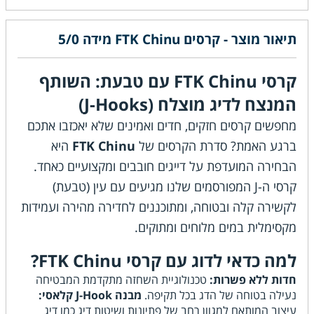
תיאור מוצר - קרסים FTK Chinu מידה 5/0
קרסי FTK Chinu עם טבעת: השותף
המנצח לדיג מוצלח (J-Hooks)
מחפשים קרסים חזקים, חדים ואמינים שלא יאכזבו אתכם
ברגע האמת? סדרת הקרסים של
FTK Chinu
היא
הבחירה המועדפת על דייגים חובבים ומקצועיים כאחד.
קרסי ה-J המפורסמים שלנו מגיעים עם עין (טבעת)
לקשירה קלה ובטוחה, ומתוכננים לחדירה מהירה ועמידות
מקסימלית במים מלוחים ומתוקים.
למה כדאי לדוג עם קרסי FTK Chinu?
חדות ללא פשרות:
טכנולוגיית השחזה מתקדמת המבטיחה
נעילה בטוחה של הדג בכל תקיפה.
מבנה J-Hook קלאסי:
עיצוב המותאם למגוון רחב של פתיונות ושיטות דיג כמו דיג