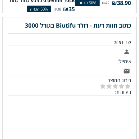
0.09mm 10LB בצבע כחול כהה
סוג 5.39LB
₪38.90
₪42
15
₪35
₪38
כתוב חוות דעת - רולר Biutifu בגודל 3000
שם מלא:
אימייל:
דירוג המוצר:
ביקורות: