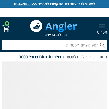
לייעוץ לגבי ציוד דיג התקשרו למספר
054-2066655
אנגלר חנות דייג
הירשם
התחבר
0
תפריט
חפ
חנות דייג
רולרים לחכות
רולר Biutifu בגודל 3000