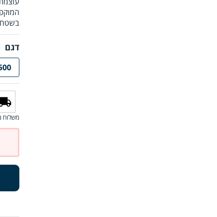
המוקפד
בשטח.
דגם
500
משלוח מ