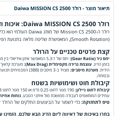
תיאור מוצר - רולר Daiwa MISSION CS 2500
רולר Daiwa MISSION CS 2500: איכות ודיוק בכל סיבוב ידית
רולר ה-ion CS 2500
(Smooth Rotation), המאפשרת שליטה מלאה בתנועת הפיתיון ודיוק מרבי בזמן איסוף החוט.
קצת פרטים טכניים על הרולר
יחס גיר (Gear Ratio):
יחס של 5.3:1 המאפשר איזון אידיאלי בין מהירות האיסוף לכוח הגרירה.
בזמן הדיג.
עוצמת גרירה מקסימלית (Max Drag):
מערכת קלאץ' אמינה 
הידית.
מערכת מיסבים:
מצויד ב-3 מיסבים (3BB) המבטיחים תנועה רציפה של המנגנונים הפנימיים.
ובטוחה.
קיבולת חוט ושימושיות בשטח
קיבולת לחוט ניילון:
190 מטר לחוט 0.25 מ"מ או 150 מטר לחוט 0.28 מ"מ.
עמידים המותאמים לעבודה ממושכת מול איתני הטבע.
נוחות אחיזה
טיפ לתחזוקה:
כדי לשמור על הביצועים החלקים של הרולר לא
בחרו באיכות של דאיווה ליום הדיג הבא שלכם. הזמינו עכשיו את הרולר MISSION CS 2500 ותיהנו מב