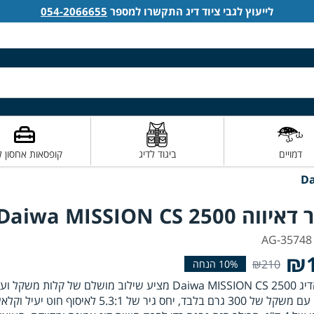
לייעוץ לגבי ציוד דיג התקשרו למספר
054-2066655
דמויים
ביגוד לדיג
קופסאות אחסון ל
וה Daiwa MISSION CS 2500
₪1
₪210
רולר הדיג Daiwa MISSION CS 2500 מציע שילוב מושלם של קלות משקל
חלקה. עם משקל של 300 גרם בלבד, יחס גיר של 5.3:1 לאיסוף חוט יעיל וק