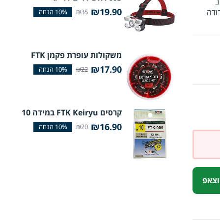
ב
₪19.90
ודה
₪35
משקולות עופרת פקמן FTK
₪17.90
₪22
קרסים FTK Keiryu במידה 10
₪16.90
₪20
וצאפ