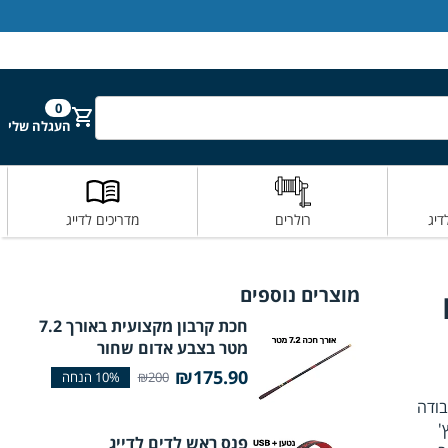
הירשם
התחבר
0
חפש
העגלה שלי
דיג
רולרים
מדריכים לדייג
מוצרים נוספים
חכת קרבון מקצועית באורך 7.2
מטר בצבע אדום שחור
₪175.90
₪200
 ועבודה
לאץ'
פנס ראש לדים לדייג