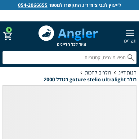
לייעוץ לגבי ציוד דיג התקשרו למספר
054-2066655
אנגלר חנות דייג
הירשם
התחבר
0
תפריט
חפ
חנות דייג
רולרים לחכות
רולר goture stelio ultralight בגודל 2000