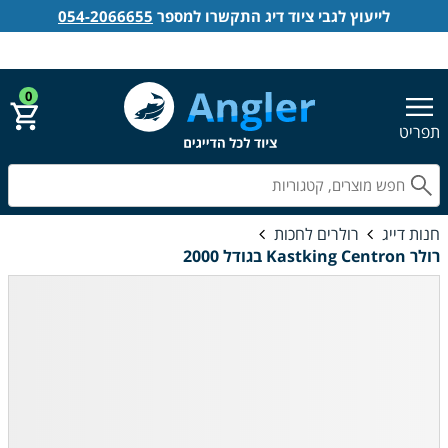
לייעוץ לגבי ציוד דיג התקשרו למספר
054-2066655
אנגלר חנות דייג
הירשם
התחבר
0
תפריט
חפ
חנות דייג
רולרים לחכות
רולר Kastking Centron בגודל 2000