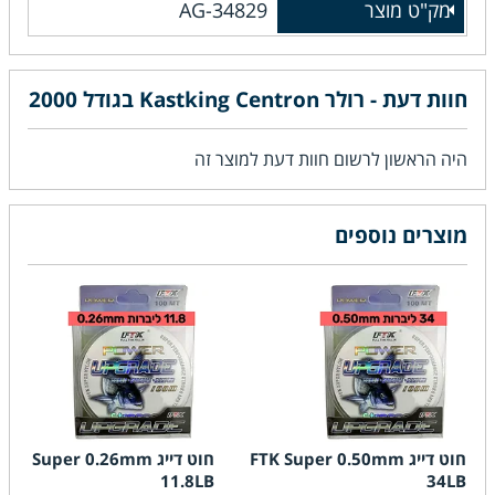
מק"ט מוצר
AG-34829
חוות דעת - רולר Kastking Centron בגודל 2000
היה הראשון לרשום חוות דעת למוצר זה
מוצרים נוספים
חוט דייג FTK Super 0.50mm
חוט דייג FTK Super 0.26mm
11.8LB
34LB